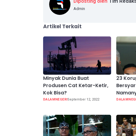
Diposting oleh
Tim Redaks
Admin
Artikel Terkait
Minyak Dunia Buat
23 Koru
Produsen Cat Ketar-Ketir,
Bersyar
Kok Bisa?
Naman
DALAMNEGERI
September 12, 2022
DALAMNEG