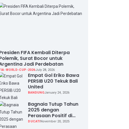
Presiden FIFA Kembali Diterpa
Polemik, Surat Bocor untuk
Argentina Jadi Perdebatan
FIA-WORLD-CUP-2026
July 28, 2026
Empat Gol Eriko Bawa
PERSIB U20 Tekuk Bali
United
BANDUNG
January 24, 2026
Bagnaia Tutup Tahun
2025 dengan
Perasaan Positif di
Valencia Test
DUCATI
November 20, 2025