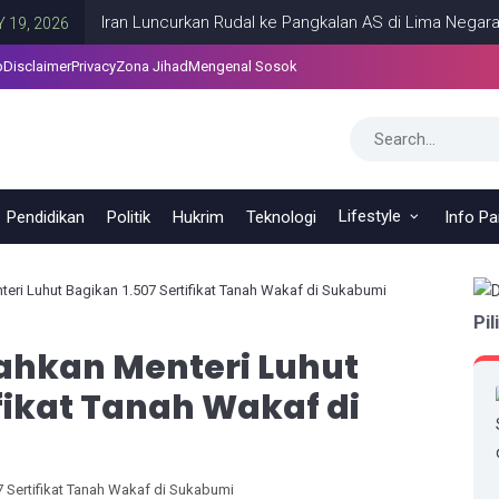
Iran Luncurkan Rudal ke Pangkalan AS di Lima Negara Teluk
26
p
Disclaimer
Privacy
Zona Jihad
Mengenal Sosok
Lifestyle
Pendidikan
Politik
Hukrim
Teknologi
Info P
teri Luhut Bagikan 1.507 Sertifikat Tanah Wakaf di Sukabumi
Pil
tahkan Menteri Luhut
ifikat Tanah Wakaf di
7 Sertifikat Tanah Wakaf di Sukabumi