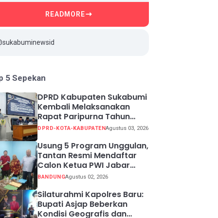
READMORE
@sukabuminewsid
p 5 Sepekan
DPRD Kabupaten Sukabumi
Kembali Melaksanakan
Rapat Paripurna Tahun
Sidang 2026
DPRD-KOTA-KABUPATEN
Agustus 03, 2026
Usung 5 Program Unggulan,
Tantan Resmi Mendaftar
Calon Ketua PWI Jabar
2026-2031
BANDUNG
Agustus 02, 2026
Silaturahmi Kapolres Baru:
Bupati Asjap Beberkan
Kondisi Geografis dan