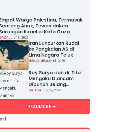
Empat Warga Palestina, Termasuk
Seorang Anak, Tewas dalam
Serangan Israel di Kota Gaza
GAZA
July 19, 2026
Iran Luncurkan Rudal
ke Pangkalan AS di
Lima Negara Teluk
HEADLINE
July 13, 2026
Roy Suryo dan dr Tifa
Mengaku Diancam
Dibunuh Jelang
Sidang, Klaim Ada
DR TIFA
July 07, 2026
Upaya Teror dan
Intimidasi
READMORE
ort