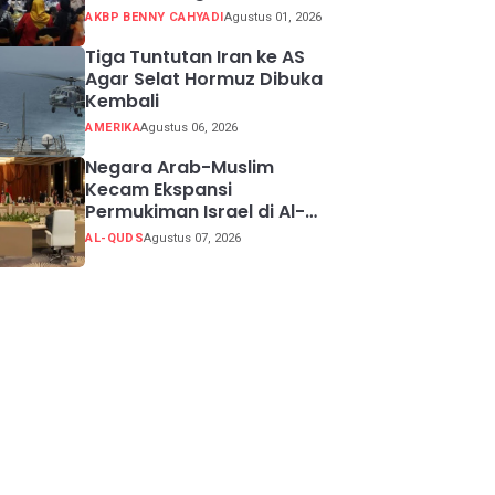
Potensi Kabupaten
AKBP BENNY CAHYADI
Agustus 01, 2026
Sukabumi
Tiga Tuntutan Iran ke AS
Agar Selat Hormuz Dibuka
Kembali
AMERIKA
Agustus 06, 2026
Negara Arab-Muslim
Kecam Ekspansi
Permukiman Israel di Al-
Quds Timur
AL-QUDS
Agustus 07, 2026