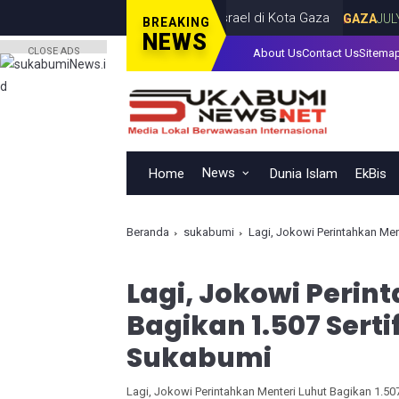
ak, Tewas dalam Serangan Israel di Kota Gaza
GAZA
JULY 19, 20
BREAKING
NEWS
CLOSE ADS
About Us
Contact Us
Sitema
News
Home
Dunia Islam
EkBis
Beranda
sukabumi
Lagi, Jokowi Perintahkan Men
Lagi, Jokowi Perin
Bagikan 1.507 Sert
Sukabumi
Lagi, Jokowi Perintahkan Menteri Luhut Bagikan 1.50