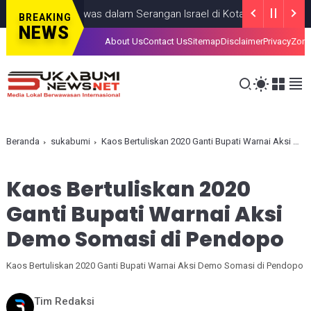
ng Anak, Tewas dalam Serangan Israel di Kota Gaza
GAZA
JULY 1
BREAKING
NEWS
About Us
Contact Us
Sitemap
Disclaimer
Privacy
Zona
Beranda
sukabumi
Kaos Bertuliskan 2020 Ganti Bupati Warnai Aksi Demo Somasi di Pendopo
Kaos Bertuliskan 2020
Ganti Bupati Warnai Aksi
Demo Somasi di Pendopo
Kaos Bertuliskan 2020 Ganti Bupati Warnai Aksi Demo Somasi di Pendopo
Tim Redaksi