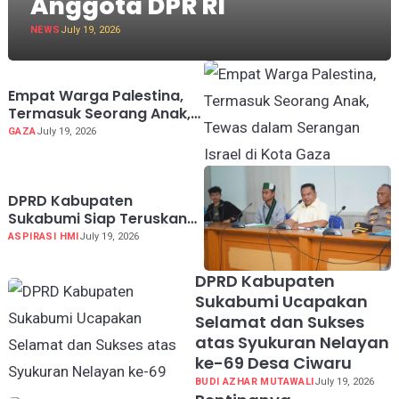
Anggota DPR RI
NEWS
July 19, 2026
Empat Warga Palestina,
Termasuk Seorang Anak,
Tewas dalam Serangan
GAZA
July 19, 2026
Israel di Kota Gaza
DPRD Kabupaten
Sukabumi Siap Teruskan
Aspirasi HMI ke Pusat Soal
ASPIRASI HMI
July 19, 2026
MBG hingga KDMP
DPRD Kabupaten
Sukabumi Ucapakan
Selamat dan Sukses
atas Syukuran Nelayan
ke-69 Desa Ciwaru
BUDI AZHAR MUTAWALI
July 19, 2026