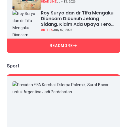
HEADLINE
July 13, 2026
Roy Suryo dan dr Tifa Mengaku
Diancam Dibunuh Jelang
Sidang, Klaim Ada Upaya Teror
dan Intimidasi
DR TIFA
July 07, 2026
READMORE
Sport