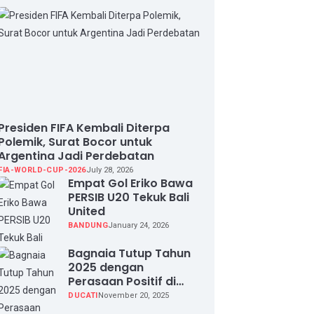
Presiden FIFA Kembali Diterpa
Polemik, Surat Bocor untuk
Argentina Jadi Perdebatan
FIA-WORLD-CUP-2026
July 28, 2026
Empat Gol Eriko Bawa
PERSIB U20 Tekuk Bali
United
BANDUNG
January 24, 2026
Bagnaia Tutup Tahun
2025 dengan
Perasaan Positif di
Valencia Test
DUCATI
November 20, 2025