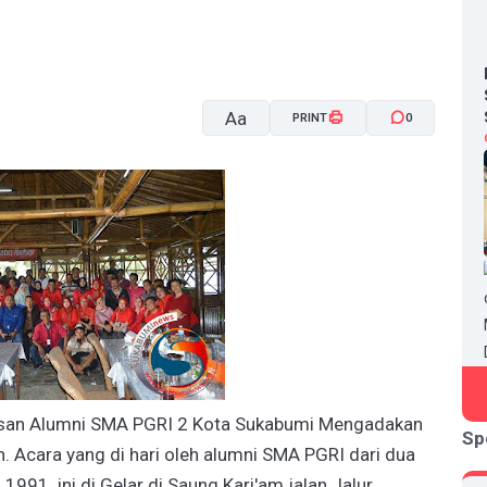
Aa
PRINT
0
A-
A+
san Alumni SMA PGRI 2 Kota Sukabumi Mengadakan
Sp
 Acara yang di hari oleh alumni SMA PGRI dari dua
1991 ini di Gelar di Saung Kari'am jalan Jalur