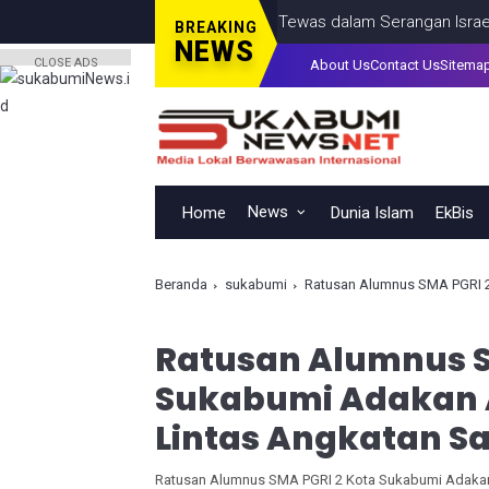
stina, Termasuk Seorang Anak, Tewas dalam Serangan Israel di Ko
BREAKING
NEWS
CLOSE ADS
About Us
Contact Us
Sitema
News
Home
Dunia Islam
EkBis
Beranda
sukabumi
Ratusan Alumnus SMA PGRI 2 K
Ratusan Alumnus S
Sukabumi Adakan 
Lintas Angkatan S
Ratusan Alumnus SMA PGRI 2 Kota Sukabumi Adakan