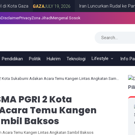
ta Gaza
Iran Luncurkan Rudal ke Pangkala
GAZA
JULY 19, 2026
p
Disclaimer
Privacy
Zona Jihad
Mengenal Sosok
Lifestyle
Pendidikan
Politik
Hukrim
Teknologi
Info P
ota Sukabumi Adakan Acara Temu Kangen Lintas Angkatan Sambil Baksos
Pil
MA PGRI 2 Kota
Acara Temu Kangen
ambil Baksos
 Acara Temu Kangen Lintas Angkatan Sambil Baksos