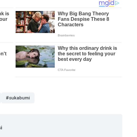
#sukabumi
i