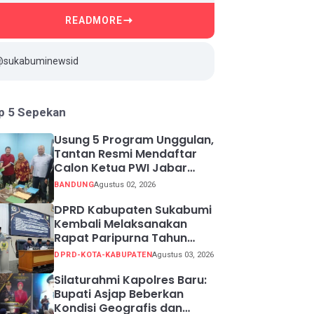
READMORE
@sukabuminewsid
p 5 Sepekan
Usung 5 Program Unggulan,
Tantan Resmi Mendaftar
Calon Ketua PWI Jabar
2026-2031
BANDUNG
Agustus 02, 2026
DPRD Kabupaten Sukabumi
Kembali Melaksanakan
Rapat Paripurna Tahun
Sidang 2026
DPRD-KOTA-KABUPATEN
Agustus 03, 2026
Silaturahmi Kapolres Baru:
Bupati Asjap Beberkan
Kondisi Geografis dan