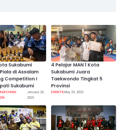
ota Sukabumi
4 Pelajar MAN 1 Kota
Piala di Assalam
Sukabumi Juara
g Competition I
Taekwondo Tingkat 5
upati Sukabumi
Provinsi
MARCHING
January 20,
EVENTS
May 29, 2023
ION
2025