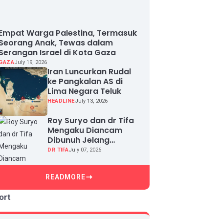
Empat Warga Palestina, Termasuk
Seorang Anak, Tewas dalam
Serangan Israel di Kota Gaza
GAZA
July 19, 2026
Iran Luncurkan Rudal
ke Pangkalan AS di
Lima Negara Teluk
HEADLINE
July 13, 2026
Roy Suryo dan dr Tifa
Mengaku Diancam
Dibunuh Jelang
Sidang, Klaim Ada
DR TIFA
July 07, 2026
Upaya Teror dan
Intimidasi
READMORE
ort