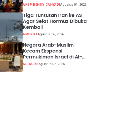
Potensi Kabupaten
AKBP BENNY CAHYADI
Agustus 01, 2026
Sukabumi
Tiga Tuntutan Iran ke AS
Agar Selat Hormuz Dibuka
Kembali
AMERIKA
Agustus 06, 2026
Negara Arab-Muslim
Kecam Ekspansi
Permukiman Israel di Al-
Quds Timur
AL-QUDS
Agustus 07, 2026