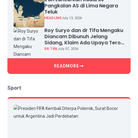
Pangkalan AS di Lima Negara
Teluk
HEADLINE
July 13, 2026
Roy Suryo dan dr Tifa Mengaku
Diancam Dibunuh Jelang
Sidang, Klaim Ada Upaya Teror
dan Intimidasi
DR TIFA
July 07, 2026
READMORE
Sport