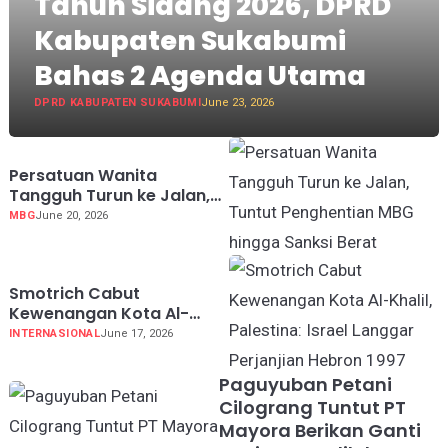
Tahun Sidang 2026, DPRD
Kabupaten Sukabumi
Bahas 2 Agenda Utama
DPRD KABUPATEN SUKABUMI
June 23, 2026
Persatuan Wanita
Tangguh Turun ke Jalan,
Tuntut Penghentian MBG
MBG
June 20, 2026
hingga Sanksi Berat
Koruptor
Smotrich Cabut
Kewenangan Kota Al-
Khalil, Palestina: Israel
INTERNASIONAL
June 17, 2026
Langgar Perjanjian Hebron
1997
Paguyuban Petani
Cilograng Tuntut PT
Mayora Berikan Ganti