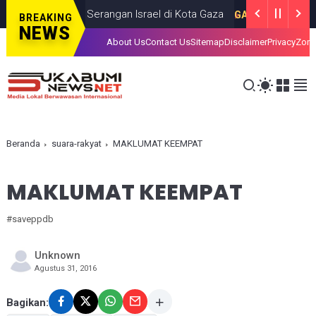
Tewas dalam Serangan Israel di Kota Gaza
GAZA
JULY 19, 2026
BREAKING
NEWS
About Us
Contact Us
Sitemap
Disclaimer
Privacy
Zona
Beranda
suara-rakyat
MAKLUMAT KEEMPAT
MAKLUMAT KEEMPAT
#saveppdb
Unknown
Agustus 31, 2016
Bagikan: