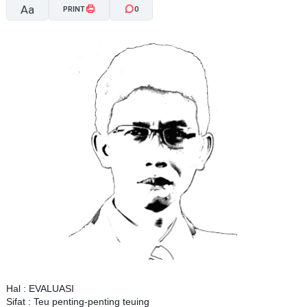
Aa
PRINT
0
A-
A+
Hal : EVALUASI
Sifat : Teu penting-penting teuing